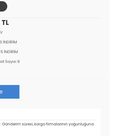
 TL
DV
0 İNDİRİM
 5 İNDİRİM
sit Sayısı 9
le
r.
Gönderim süresi, kargo firmalarının yoğunluğuna