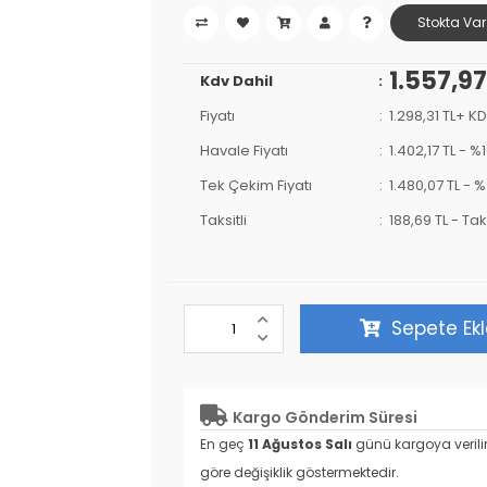
Stokta Var
1.557,97
Kdv Dahil
Fiyatı
1.298,31 TL+ K
Havale Fiyatı
1.402,17 TL
-
%1
Tek Çekim Fiyatı
1.480,07 TL -
%
Taksitli
188,69 TL
-
Tak
Sepete Ek
Kargo Gönderim Süresi
En geç
11 Ağustos Salı
günü kargoya verili
göre değişiklik göstermektedir.