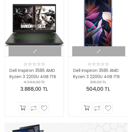
Dell Inspiron 3585 AMD
Toshiba Portege Z30-
Ryzen 3 2200U 4GB 1TB
C-16L Intel Core i7
816,00 TL
11.430,31 TL
Linux 15.6" HD Taşınabilir
6500U 8GB 256GB SSD
504,00 TL
5.658,00 TL
Bilgisayar