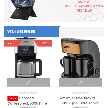
DİZÜSTÜ
BİLGİSAYARLARDA BÜYÜK
FIRSATLAR
YENİ GELENLER
Yeni
%22
Homend
Arzum Ar3058 Brew’N
Fırsat
Take Kişisel Filtre Kahve
Coffeebreak 5005 Filtre
3.905,08 TL
2.016,00 TL