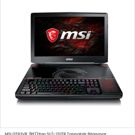
MSI GT83VR 7RF(Titan SLI)-201TR Taşınabilir Bilgisayar