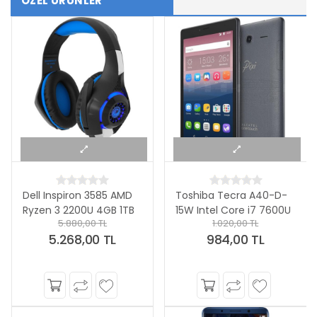
ÖZEL ÜRÜNLER
Toshiba Tecra A40-D-
Dell Inspiron 3585 AMD
15W Intel Core i7 7600U
Ryzen 3 2200U 4GB 1TB
1.020,00 TL
696,00 TL
8GB 256GB SSD
Linux 15.6" HD Taşınabilir
984,00 TL
408,00 TL
Bilgisayar