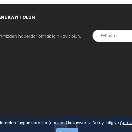
ENE KAYIT OLUN
erimizden haberdar olmak için kayıt olun.
 Yazılımı Tüm
enlemelere uygun çerezler (cookies) kullanıyoruz. Detaylı bilgiye
Çerez 
P