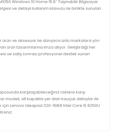
 MX150 Windows 10 Home 15.6" Taşınabilir Bilgisayar
si ve detaylı kullanım kılavuzu ile birlikte sunulan
i her ürün ve aksesuar ile dünyaca ünlü markalara yön
yan ürün tasarımlarına imza atıyor. Geliştirdiği her
ncesi ve satış sonrası profesyonel destek sunan
posunda karşılaşabileceğiniz risklere karşı
ayar modeli, alt kapakta yer alan kauçuk detaylar ile
k için Lenovo Ideapad 320-15IKB Intel Core i5 8250U
rsiniz.