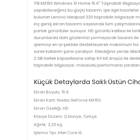
1TB MX150 Windows 10 Home 15.6" Taşınabilir Bilgisaya
yapabileceğiniz bu güçlü tasarım, işle ilgili hazırlıkl
bulunan Lenovo Ideapad 320 taşınabilir bilgisayar mode
inç geniş ekran tasarımı sayesinde tüm çalışmaları
parlak görüntüler sunuyor. HD görüntü kalitesi ile bi
durumlarda dahi gözlerinizi yormayacak tasarım ile gö
işlemciyi en iyi şekilde destekleyerek maksimum hız pe
süreli kullanım şansı yaratıyor. Dilediğiniz yerde dil
2 GB bellek kapasitesine sahip 64 bit arayüz ile des
taşınabilir bilgisayar, masaüstü performansı yaratan
Küçük Detaylarda Saklı Üstün Cih
Ekran Boyutu: 15.6
Ekran Kartı: Nvidia GeForce MX150
Ekran Özelliği: HD
Klavye Düzeni: Q klavye, Türkçe
Ağırlık: 2,20 kg
İşlemci Tipi: Intel Core i5