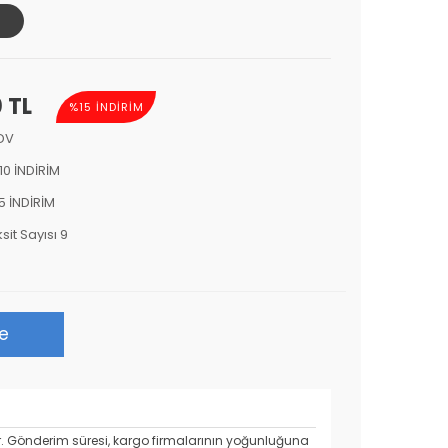
 TL
%15 İNDİRİM
KDV
10 İNDİRİM
5 İNDİRİM
sit Sayısı 9
le
r.
Gönderim süresi, kargo firmalarının yoğunluğuna