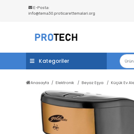
E-Posta:
info@tema30.proticarettemalari.org
Kategoriler
Anasayfa
Elektronik
Beyaz Eşya
Küçük Ev Ale