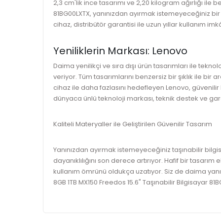
2,3 cm'lik ince tasarımı ve 2,20 kilogram ağırlığı il
81BG00LXTX, yanınızdan ayırmak istemeyeceğiniz bir mo
cihaz, distribütör garantisi ile uzun yıllar kullanım imk
Yeniliklerin Markası: Lenovo
Daima yenilikçi ve sıra dışı ürün tasarımları ile tekn
veriyor. Tüm tasarımlarını benzersiz bir şıklık ile bir
cihaz ile daha fazlasını hedefleyen Lenovo, güvenilir
dünyaca ünlü teknoloji markası, teknik destek ve garan
Kaliteli Materyaller ile Geliştirilen Güvenilir Tasarım
Yanınızdan ayırmak istemeyeceğiniz taşınabilir bilg
dayanıklılığını son derece artırıyor. Hafif bir tasarı
kullanım ömrünü oldukça uzatıyor. Siz de daima yanın
8GB 1TB MX150 Freedos 15.6" Taşınabilir Bilgisayar 81B