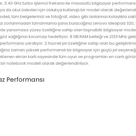
r, 3.40 GHz turbo işlemci frekansı ile masaüstü bilgisayar performansı
ar ya da okul ödevleri için oldukça kullanışlı bir model olarak değerlendi
li, tüm belgelerinizi ve fotoğraf, video gibi anılarınızı kolaylıkla sakl
nızı zorlanmadan tamamlama şansı bulacağınız Lenovo Ideapad 320, 13
rlikte yansımasız yüzey özelliğine sahip olan taşınabilir bilgisayar mo
z sağlığınızı korumayı hedefliyor. 8 GB RAM belleği ve 2133 MHz gelişt
rformansı yaratıyor. 2 hücreli pil özelliğine sahip olan bu geliştirilmiş
ediğiniz zaman yüksek performanslı bir bilgisayar için güçlü pil seçene
teklenen ekran kartı sayesinde tüm oyun ve programları en canlı görün
 bir notebook modeli olarak değerlendiriliyor.
az Performansı