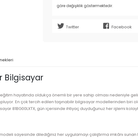
göre değişiklik göstermektedir.
Twitter
Facebook
nekleri
 Bilgisayar
ğitim hayatında oldukça önemli bir yere sahip olması nedeniyle gelişti
opluyor. En çok tercih edilen taşınabilir bilgisayar modellerinden biri
isayar 81BG00LXTX, gün içerisinde ihtiyaç duyduğunuz her işlemi kolayl
şlemci modeli sayesinde dilediğiniz her uygulamayı çalıştırma imkânı su