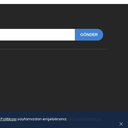
Politikası
roticaret E-Ticaret Sitesi Yazılımı İle Hazırlanmıştır.
sayfamızdan erişebilirsiniz.