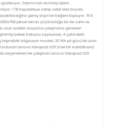
 gösteriyor. Daima hızlı ve kolay işlem
riliyor. 1 TB kapasiteye sahip sabit disk boyutu
ayabileceğiniz geniş arşivi ile beğeni topluyor. 15.6
66x768 piksel ekran çözünürlüğü ile de canlı ve
deli, uzun saatler boyunca çalışmanız gereken
irilmiş bellek frekansı sayesinde, 4 çekirdekli
 taşınabilir bilgisayar modeli, 30 Wh pil gücü ile uzun
ği bulunan Lenovo Ideapad 320'yi tercih edebilirsiniz.
tü seçenekleri ile çalıştıran Lenovo Ideapad 320