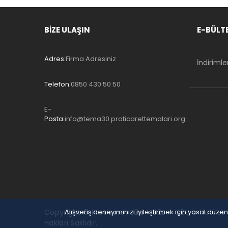
BİZE ULAŞIN
E-BÜLT
Adres:
Firma Adresiniz
İndiriml
Telefon:
0850 430 50 50
E-
Posta:
info@tema30.proticarettemalari.org
Copyright © Proticaret B2C - B2B - C2C E Ticaret
Alışveriş deneyiminizi iyileştirmek için yasal düz
Hakları Saklıdır.