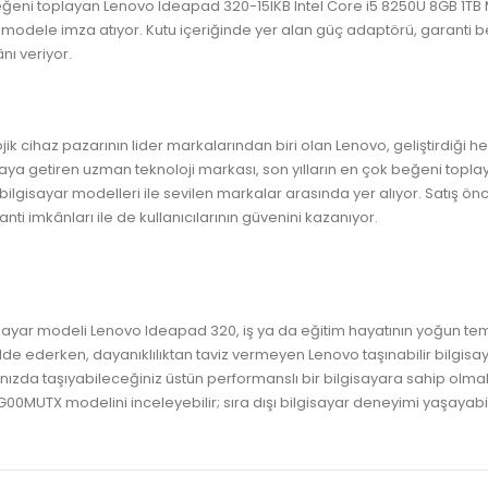
e beğeni toplayan Lenovo Ideapad 320-15IKB Intel Core i5 8250U 8GB 1TB
dele imza atıyor. Kutu içeriğinde yer alan güç adaptörü, garanti belge
ânı veriyor.
olojik cihaz pazarının lider markalarından biri olan Lenovo, geliştirdiğ
 araya getiren uzman teknoloji markası, son yılların en çok beğeni topla
 bilgisayar modelleri ile sevilen markalar arasında yer alıyor. Satış ö
ti imkânları ile de kullanıcılarının güvenini kazanıyor.
isayar modeli Lenovo Ideapad 320, iş ya da eğitim hayatının yoğun tem
m elde ederken, dayanıklılıktan taviz vermeyen Lenovo taşınabilir bilgis
ızda taşıyabileceğiniz üstün performanslı bir bilgisayara sahip olma
G00MUTX modelini inceleyebilir; sıra dışı bilgisayar deneyimi yaşayabili